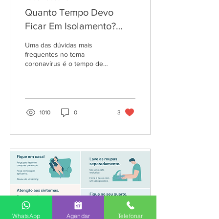
Quanto Tempo Devo
Ficar Em Isolamento?
[COVID 2022]
Uma das dúvidas mais
frequentes no tema
coronavírus é o tempo de
isolamento para pessoas
com COVID. Desde o início
da pandemia em 2020,...
1010
0
3
WhatsApp
Agendar
Telefonar