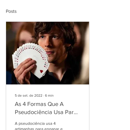
Posts
5 de set. de 2022
∙
6
min
As 4 Formas Que A
Pseudociência Usa Para
Enganar Jornalistas e
A pseudociência usa 4
Leitores [2022]
artimanhas para enganar e