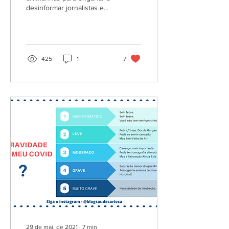
desinformar jornalistas e
leitores. Aprenda como
perceber esses truques.
425
1
7
29 de mai. de 2021
∙
7
min