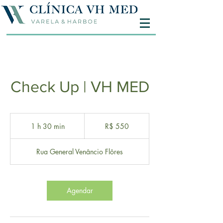
Check Up | VH MED
550
Reais
1 h 30 min
1
R$ 550
brasileiros
3
0
Rua General Venâncio Flôres
m
i
n
Agendar