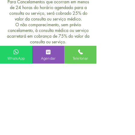
Para Cancelamentos que ocorram em menos
de 24 horas do horário agendado para a
consulta ou serviço, será cobrado 25% do
valor da consulta ou serviço médico.
O não comparecimento, sem prévio
cancelamento, à consulta médica ou serviço
acarretará em cobrança de 75% do valor da
consulta ou serviço.
WhatsApp
Agendar
Telefonar
Informações de contato
Rua General Venâncio Flôres, 305 - Leblon,
Rio de Janeiro - RJ, Brasil
CLÍNICA VH MED
Rua General Venâncio Flores,
|
305 - Sala 305 - Leblon, Rio de Janeiro - RJ,
22441-090
|
tel:
(21) 2137-6982