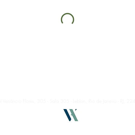
 Venâncio Flores, 305 - Sala 305 - Leblon, Rio de Janeiro - RJ, 
VARELA HARBOE SERVICOS MEDICOS LTDA - CNPJ: 35.287.090/0001-28